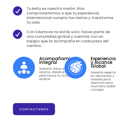
Tu éxito es nuestra misión. Nos

comprometemos a que tu experiencia
internacional cumpla tus metas y transforme
tu vida.
Con Edumove no estás solo: haces parte de

una comunidad global y cuentas con un
equipo que te acompaña en cada paso del
camino.
Acompañamiento
Experiencia
Integral
y Alcance
Global
Asesoría clara, en tu
idioma, desde el primer
Asesoría experta
paso hacia tu futuro en el
en educación y
exterior.
visados para
destinos como
Australia, Dubái
o Europa.
CONTACTANOS