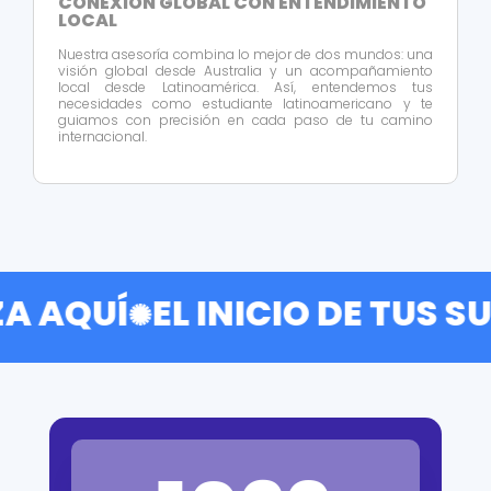
CONEXIÓN GLOBAL CON ENTENDIMIENTO
LOCAL
Nuestra asesoría combina lo mejor de dos mundos: una
visión global desde Australia y un acompañamiento
local desde Latinoamérica. Así, entendemos tus
necesidades como estudiante latinoamericano y te
guiamos con precisión en cada paso de tu camino
internacional.
EL INICIO DE TUS SUEÑOS
✺