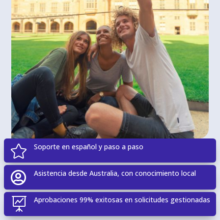
Soporte en español y paso a paso

Asistencia desde Australia, con conocimiento local

Aprobaciones 99% exitosas en solicitudes gestionadas
