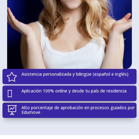
Asistencia personalizada y bilingüe (español e inglés)

Aplicación 100% online y desde tu país de residencia

Alto porcentaje de aprobación en procesos guiados por

Edumove