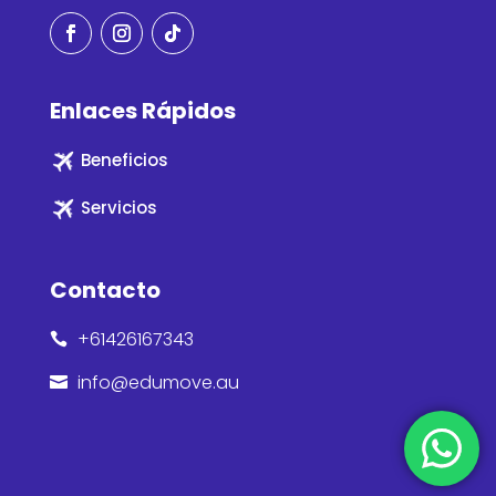
Enlaces Rápidos
Beneficios
Servicios
Contacto
+61426167343

info@edumove.au
